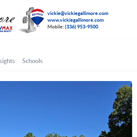
vickie@vickiegallimore.com
www.vickiegallimore.com
Mobile:
(336) 953-9500