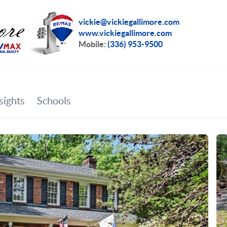
vickie@vickiegallimore.com
www.vickiegallimore.com
Mobile:
(336) 953-9500