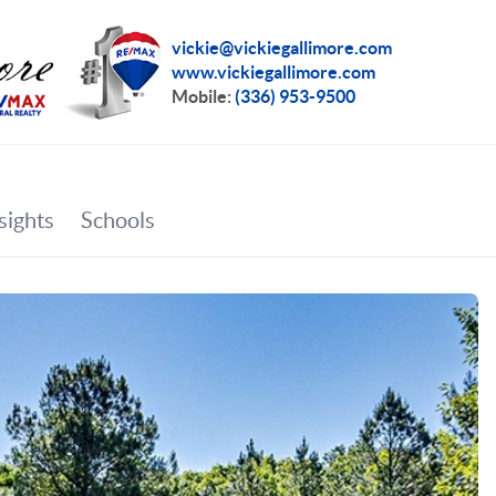
vickie@vickiegallimore.com
www.vickiegallimore.com
Mobile:
(336) 953-9500