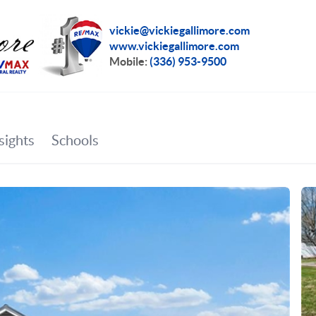
vickie@vickiegallimore.com
www.vickiegallimore.com
Mobile:
(336) 953-9500