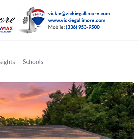
vickie@vickiegallimore.com
www.vickiegallimore.com
Mobile:
(336) 953-9500