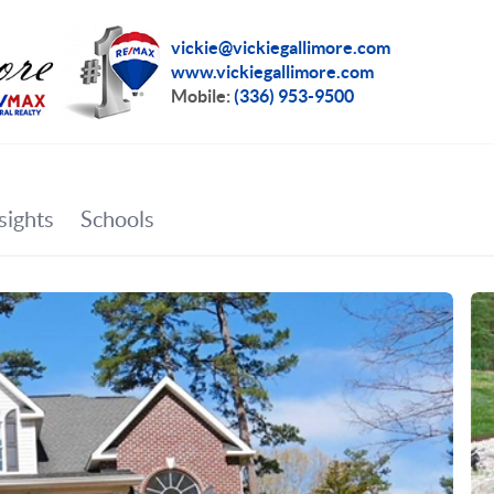
vickie@vickiegallimore.com
www.vickiegallimore.com
Mobile:
(336) 953-9500