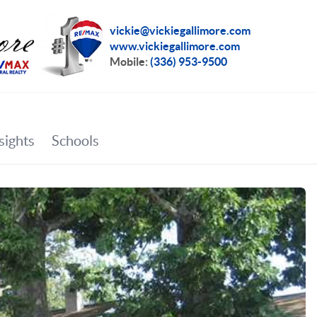
vickie@vickiegallimore.com
www.vickiegallimore.com
Mobile:
(336) 953-9500