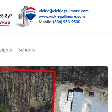
vickie@vickiegallimore.com
www.vickiegallimore.com
Mobile:
(336) 953-9500